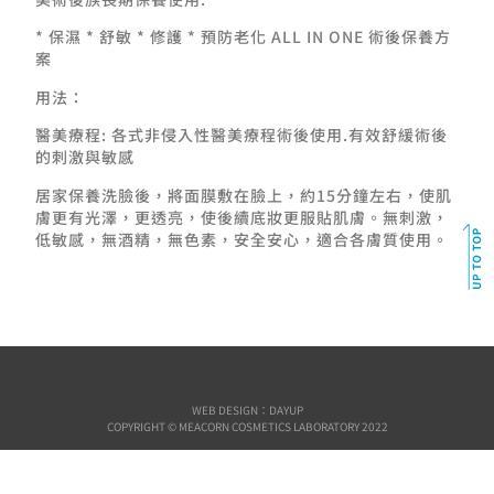
* 保濕 * 舒敏 * 修護 * 預防老化 ALL IN ONE 術後保養方
案
用法：
醫美療程: 各式非侵入性醫美療程術後使用.有效舒緩術後
的刺激與敏感
居家保養洗臉後，將面膜敷在臉上，約15分鐘左右，使肌
膚更有光澤，更透亮，使後續底妝更服貼肌膚。無刺激，
低敏感，無酒精，無色素，安全安心，適合各膚質使用。
WEB DESIGN：DAYUP
COPYRIGHT © MEACORN COSMETICS LABORATORY 2022