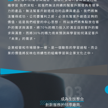
織學習 我們深知，若我們無法持續的幫客戶開發具有競爭
力的產品，無法幫客戶創造成功的品牌與產品，我們將無
法獲得成功，公司要獲利之前，必須先幫客戶創造足夠的
價值，這是我們經營的中心思想。 所以我們將焦點放在客
戶的需求與滿意，將70％的精力投入於滿足目前客戶的需
求與滿意，而將30％的精力用來預測與學習如何滿足客戶
「未來」的需求。
企業經營和市場競爭一樣，是一個動態的學習過程，而企
業的價值將反映在持續性的組織學習與企業文化之中。
成為
生技整合
創新服務的
領導廠商
。