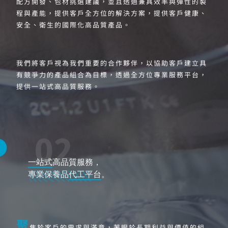
配方開發、包材挑選建議，並且透過兼具效率與彈性的製
程與產能，提供客戶全方位的解決方案，提供客戶健康、
安全、衛生的國際化高品質產品。
我們將客戶視為我們重要的合作夥伴，以協助客戶建立具
有競爭力的產品組合為目標，透過全方位專業服務平台，
提供一站式高品質服務。
一站式
高品質服務，
專業保養品
代工平台
。
聚
焦於客戶的需求與滿意，著眼於長期利益與價值的組