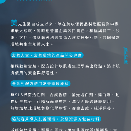
美
光生醫自成立以來，除在美妝保養品製造服務業中謀
求最大成就，同時也善盡企業公民責任，積極與員工、股
東、客戶、供應商等利害關係人建立良好互動，共同追求
環境共生與永續未來。
友善人文、友善環境的產品開發專案
拒絕動物實驗，配方設計以肌膚生理學為出發點，追求肌
膚使用的安全與舒適性。
全系列配方使用友善環境原料
無SLS界面活性劑、合成香精、螢光增白劑、漂白劑、動
物衍生成分。可降解面膜布料，減少面膜珍珠膜使用。
無增加地球環境負擔化學物質，從簡去雜，純淨保養。
協助客戶導入友善環境，永續資源的包裝材料
減輕包材重量、選擇可回收、再生能源材質(鋁製品、生