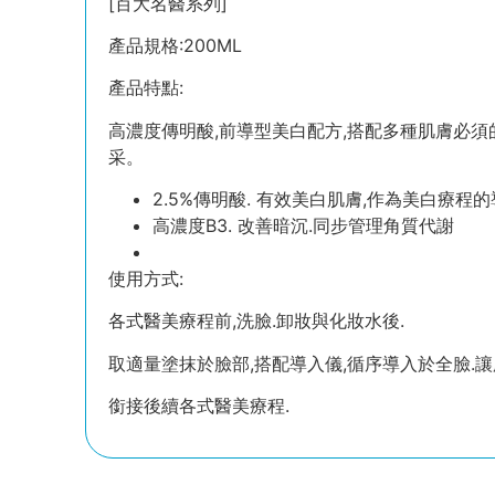
[百大名醫系列]
產品規格:200ML
產品特點:
高濃度傳明酸,前導型美白配方,搭配多種肌膚必
采。
2.5%傳明酸. 有效美白肌膚,作為美白療程
高濃度B3. 改善暗沉.同步管理角質代謝
使用方式:
各式醫美療程前,洗臉.卸妝與化妝水後.
取適量塗抹於臉部,搭配導入儀,循序導入於全臉.讓
銜接後續各式醫美療程.